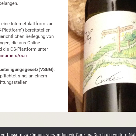
 belangen.
eine Internetplattform zur
-Plattform“) bereitstellen.
gerichtlichen Beilegung von
ungen, die aus Online-
d die OS-Plattform unter
onsumers/odr/
tbeteiligungsgesetz(VSBG):
rpflichtet sind, an einem
chtungsstellen
nd verbessern zu können, verwenden wir Cookies. Durch die weitere N