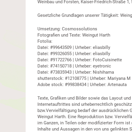
Weinbau und Forsten, Kaiser-Friedrich-Straße 1,
Gesetzliche Grundlagen unserer Tätigkeit: Wein
Umsetzung: Cosmossolutions
Fotografien und Texte: Weingut Harth
Fotolia:
Datei: #99643509 | Urheber: eliasbilly
Datei: #99326055 | Urheber: eliasbilly
Datei: #91722766 | Urheber: FotoCuisinette
Datei: #74150718 | Urheber: eyetronic
Datei: #73835943 | Urheber: Nishihama
shutterstock: #12108775 | Urheber: Mariyana M
Adobe stock: #99838434 | Urheber: Artenauta
Texte, Grafiken und Bilder sowie das Layout und
Internetauftrittes sind urheberrechtlich geschüt
bzw.Vervielfältigung bedarf der ausdrücklichen
Weingut Harth. Eine Reproduktion bzw. Vervielfäl
im Ganzen, in Teilen oder modifizierter Form ist 
Inhalte und Aussagen in den von uns gelinkten Se