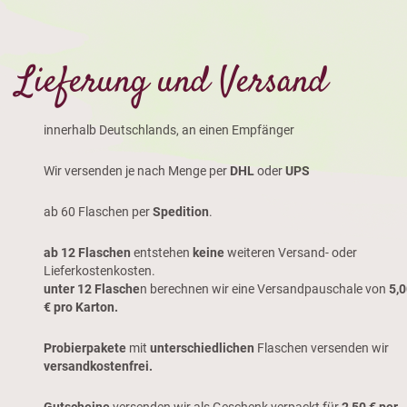
Lieferung und Versand
innerhalb Deutschlands, an einen Empfänger
Wir versenden je nach Menge per
DHL
oder
UPS
ab 60 Flaschen per
Spedition
.
ab 12 Flaschen
entstehen
keine
weiteren Versand- oder
Lieferkostenkosten.
unter 12 Flasche
n berechnen wir eine Versandpauschale von
5,
€ pro Karton.
Probierpakete
mit
unterschiedlichen
Flaschen versenden wir
versandkostenfrei.
Gutscheine
versenden wir als Geschenk verpackt für
2,50 € per