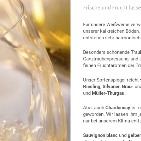
Frische und Frucht las
Für unsere Weißweine verwe
unserer kalkreichen Böden, 
entstehen sehr harmonisch
Besonders schonende Traub
Ganztraubenpressung, und e
feinen Fruchtaromen der Tr
Unser Sortenspiegel reicht
Riesling
,
Silvaner
,
Grau-
un
und
Müller-Thurgau.
Aber auch
Chardonnay
ist m
geworden. Wir lassen ihm je
nur bei unserem Klima entfa
Sauvignon blanc
und
gelber