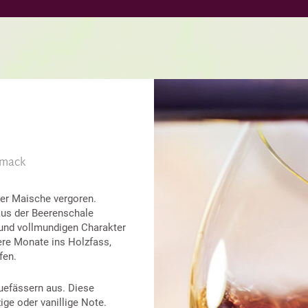
hmack
der Maische vergoren.
aus der Beerenschale
 und vollmundigen Charakter
rere Monate ins Holzfass,
fen.
quefässern aus. Diese
ige oder vanillige Note.