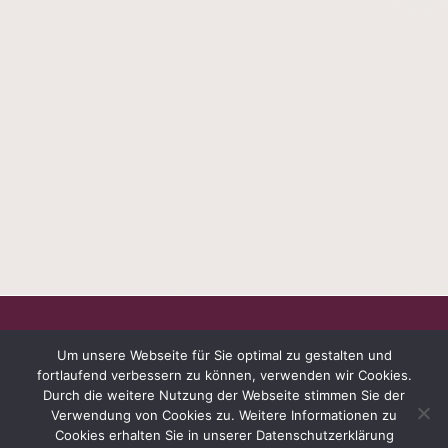
Um unsere Webseite für Sie optimal zu gestalten und
fortlaufend verbessern zu können, verwenden wir Cookies.
Durch die weitere Nutzung der Webseite stimmen Sie der
WEINGUT PETER HARTH · AUF DER PETERSWIESE 1 ·
Verwendung von Cookies zu. Weitere Informationen zu
55271 STADECKEN-ELSHEIM · TEL.: 06136 - 916563 FAX.:
Cookies erhalten Sie in unserer Datenschutzerklärung