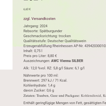
6,60
€
zzgl. Versandkosten
Jahrgang: 2024
Rebsorte: Spätburgunder
Geschmacksrichtung: trocken
Qualitätsstufe: Deutscher Qualitätswein
Erzeugerabfüllung Rheinhessen AP-Nr. 43942030010
Inhalt: 0,75 l
Preis pro Liter: 8,80 €
Auszeichnungen:
AWC Vienna SILBER
Alk: 12,0 %vol. RZ: 5,8 g/l Säure: 6,1 g/l
Nährwerte pro 100 ml:
Brennwert: 297 kJ / 71 Kcal.
Kohlenhydrate: 1,4 g
davon Zucker: 0,6 g
Zutaten: Trauben, Gase und Packgase:
Kohlendioxid, K
Enthält geringfügige Mengen von Fett, gesättigten Fe