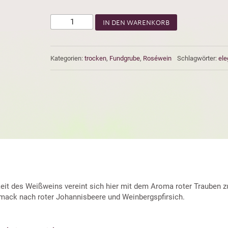
IN DEN WARENKORB
Kategorien:
trocken
,
Fundgrube
,
Roséwein
Schlagwörter:
ele
eit des Weißweins vereint sich hier mit dem Aroma roter Trauben zu 
hmack nach roter Johannisbeere und Weinbergspfirsich.