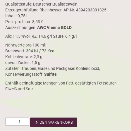
Qualitätsstufe: Deutscher Qualitätswein
Erzeugerabfüllung Rheinhessen AP-Nr. 4394203001825
Inhalt: 0,75 l
Preis pro Liter: 8,53 €
Auszeichnungen:
AWC Vienna GOLD
Alk: 11,5 %vol. RZ: 14,6 g/l Säure: 6,4 g/l
Nährwerte pro 100 ml:
Brennwert: 304 kJ / 73 Kcal.
Kohlenhydrate: 2,3 g
davon Zucker: 1,5 g
Zutaten: Trauben, Gase und Packgase: Kohlendioxid,
Konservierungsstoff:
Sulfite
Enthält geringfügige Mengen von Fett, gesättigten Fettsäuren,
Eiweiß und Salz.
IN DEN WARENKORB