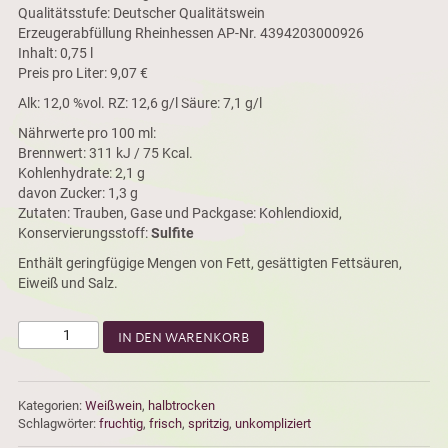
Qualitätsstufe: Deutscher Qualitätswein
Erzeugerabfüllung Rheinhessen AP-Nr. 4394203000926
Inhalt: 0,75 l
Preis pro Liter: 9,07 €
Alk: 12,0 %vol. RZ: 12,6 g/l Säure: 7,1 g/l
Nährwerte pro 100 ml:
Brennwert: 311 kJ / 75 Kcal.
Kohlenhydrate: 2,1 g
davon Zucker: 1,3 g
Zutaten: Trauben, Gase und Packgase: Kohlendioxid,
Konservierungsstoff:
Sulfite
Enthält geringfügige Mengen von Fett, gesättigten Fettsäuren,
Eiweiß und Salz.
IN DEN WARENKORB
Kategorien:
Weißwein
,
halbtrocken
Schlagwörter:
fruchtig
,
frisch
,
spritzig
,
unkompliziert