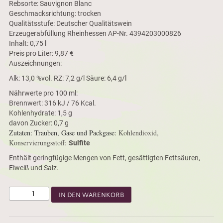
Rebsorte: Sauvignon Blanc
Geschmacksrichtung: trocken
Qualitätsstufe: Deutscher Qualitätswein
Erzeugerabfüllung Rheinhessen AP-Nr. 4394203000826
Inhalt: 0,75 l
Preis pro Liter: 9,87 €
Auszeichnungen:
Alk: 13,0 %vol. RZ: 7,2 g/l Säure: 6,4 g/l
Nährwerte pro 100 ml:
Brennwert: 316 kJ / 76 Kcal.
Kohlenhydrate: 1,5 g
davon Zucker: 0,7 g
Zutaten: Trauben, Gase und Packgase:
Kohlendioxid,
Konservierungsstoff:
Sulfite
Enthält geringfügige Mengen von Fett, gesättigten Fettsäuren,
Eiweiß und Salz.
IN DEN WARENKORB