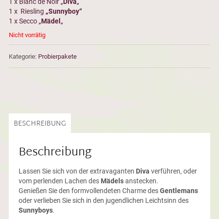
1 x Blanc de Noir „
Diva
„
1 x Riesling
„Sunnyboy“
1 x Secco „
Mädel
„
Nicht vorrätig
Kategorie:
Probierpakete
BESCHREIBUNG
Beschreibung
Lassen Sie sich von der extravaganten
Diva
verführen, oder
vom perlenden Lachen des
Mädels
anstecken.
Genießen Sie den formvollendeten Charme des
Gentlemans
oder verlieben Sie sich in den jugendlichen Leichtsinn des
Sunnyboys
.