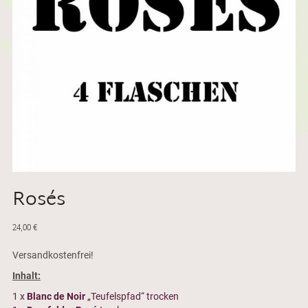
Rosés
24,00
€
Versandkostenfrei!
Inhalt:
1 x
Blanc de Noir
„Teufelspfad“ trocken