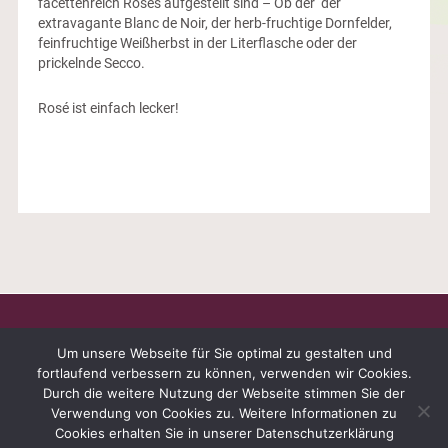
facettenreich Rosés aufgestellt sind – Ob der der
extravagante Blanc de Noir, der herb-fruchtige Dornfelder,
feinfruchtige Weißherbst in der Literflasche oder der
prickelnde Secco.
Rosé ist einfach lecker!
Um unsere Webseite für Sie optimal zu gestalten und
fortlaufend verbessern zu können, verwenden wir Cookies.
Durch die weitere Nutzung der Webseite stimmen Sie der
WEINGUT PETER HARTH · AUF DER PETERSWIESE 1 ·
Verwendung von Cookies zu. Weitere Informationen zu
55271 STADECKEN-ELSHEIM · TEL.: 06136 - 916563 FAX.:
Cookies erhalten Sie in unserer Datenschutzerklärung