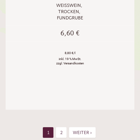
WEISSWEIN
,
TROCKEN
,
FUNDGRUBE
6,60
€
8,80 €/l
inkl. 19 % MwSt.
zzgl. Versandkosten
1
2
WEITER ›