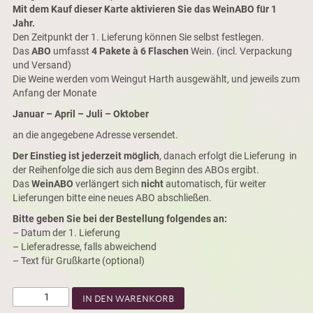
Mit dem Kauf dieser Karte aktivieren Sie das WeinABO für 1
Jahr.
Den Zeitpunkt der 1. Lieferung können Sie selbst festlegen.
Das
ABO
umfasst
4 Pakete à 6 Flaschen
Wein. (incl. Verpackung
und Versand)
Die Weine werden vom Weingut Harth ausgewählt, und jeweils zum
Anfang der Monate
Januar – April – Juli – Oktober
an die angegebene Adresse versendet.
Der Einstieg ist jederzeit möglich
, danach erfolgt die Lieferung in
der Reihenfolge die sich aus dem Beginn des ABOs ergibt.
Das
WeinABO
verlängert sich
nicht
automatisch, für weiter
Lieferungen bitte eine neues ABO abschließen.
Bitte geben Sie bei der Bestellung folgendes an:
– Datum der 1. Lieferung
– Lieferadresse, falls abweichend
– Text für Grußkarte (optional)
IN DEN WARENKORB