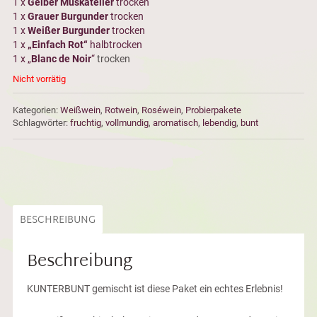
1 x
Gelber Muskateller
trocken
1 x
Grauer Burgunder
trocken
1 x
Weißer Burgunder
trocken
1 x
„Einfach Rot“
halbtrocken
1 x „
Blanc de Noir
“
trocken
Nicht vorrätig
Kategorien:
Weißwein
,
Rotwein
,
Roséwein
,
Probierpakete
Schlagwörter:
fruchtig
,
vollmundig
,
aromatisch
,
lebendig
,
bunt
BESCHREIBUNG
Beschreibung
KUNTERBUNT gemischt ist diese Paket ein echtes Erlebnis!