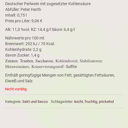
Deutscher Perlwein mit zugesetzter Kohlensäure
Abfüller: Peter Harth
Inhalt: 0,75 l
Preis pro Liter: 9,06 €
Alk: 11,0 %vol. RZ: 14,4 g/l Säure: 6,4 g/l
Nährwerte pro 100 ml:
Brennwert: 292 kJ / 70 Kcal.
Kohlenhydrate: 2,2 g
davon Zucker: 1,4 g
Zutaten: Trauben, Saccharose,
Kohlendioxid, Stabilisatoren:
Metaweinsäure, Konservierungsstoff:
Sulfite
Enthält geringfügige Mengen von Fett, gesättigten Fettsäuren,
Eiweiß und Salz.
Nicht vorrätig
Kategorie:
Sekt und Secco
Schlagwörter:
leicht
,
fruchtig
,
prickelnd