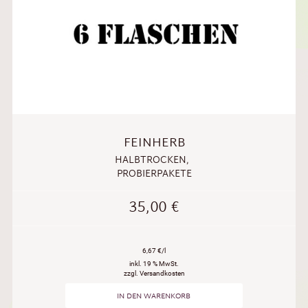
FEINHERB
HALBTROCKEN
,
PROBIERPAKETE
35,00
€
6,67 €/l
inkl. 19 % MwSt.
zzgl. Versandkosten
IN DEN WARENKORB