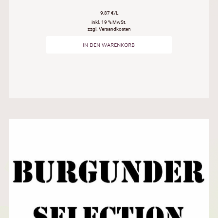
9,87 €/L
inkl. 19 % MwSt.
zzgl. Versandkosten
IN DEN WARENKORB