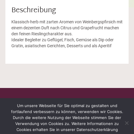
Beschreibung
Klassisch-herb mit zarten Aromen von Weinbergspfirsich mit
einem dezenten Duft nach Citrus und Grapefrucht machen
den feinen Rieslingcharakter aus.
Idealer Begleiter zu Geflügel, Fisch, Gemüse als Dip oder
Gratin, asiatischen Gerichten, Desserts und als Aperitif
Um unsere Webseite für Sie optimal zu gestalten und
fortlaufend verbessern zu können, verwenden wir Cookies.
Durch die weitere Nutzung der Webseite stimmen Sie der
WEINGUT PETER HARTH · AUF DER PETERSWIESE 1 ·
Verwendung von Cookies zu. Weitere Informationen zu
55271 STADECKEN-ELSHEIM · TEL.: 06136 - 916563 FAX.:
Cookies erhalten Sie in unserer Datenschutzerklärung