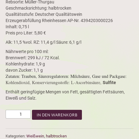
Rebsorte: Müller-Thurgau
Geschmacksrichtung: halbtrocken
Qualitätsstufe: Deutscher Qualitätswein
Erzeugerabfüllung Rheinhessen AP-Nr. 4394203000226
Inhalt: 0,75 l
Preis pro Liter: 5,80 €
Alk: 11,5 %vol. RZ: 11,4 g/l Säure: 6,1 g/l
Nährwerte pro 100 ml:
Brennwert: 299 kJ / 72 Kcal.
Kohlenhydrate: 1,9 g
davon Zucker: 1,1 g
Zutaten: Trauben, Säureregulatoren: Milchsäure, Gase und Packgase:
Kohlendioxid, Konservierungsstoffe:
L-Ascorbinsäure,
Sulfite
Enthält geringfügige Mengen von Fett, gesättigten Fettsäuren,
Eiweiß und Salz.
IN DEN WARENKORB
Kategorien:
Weißwein
,
halbtrocken