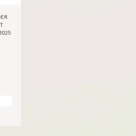
DER
 H
025