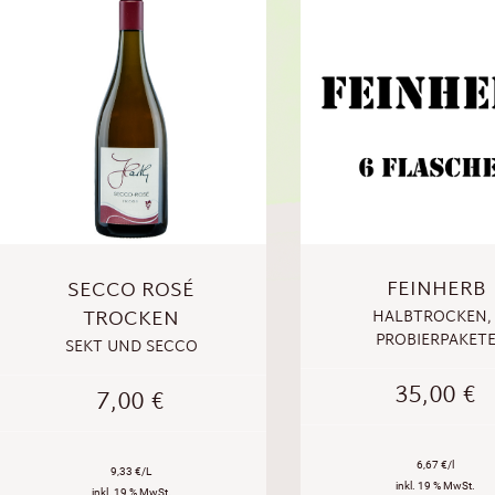
FEINHERB
SECCO ROSÉ
TROCKEN
HALBTROCKEN
,
PROBIERPAKET
SEKT UND SECCO
35,00
€
7,00
€
6,67 €/l
9,33 €/L
inkl. 19 % MwSt.
inkl. 19 % MwSt.