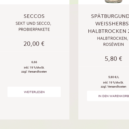
SECCOS
SPÄTBURGUN
WEISSHERBST
SEKT UND SECCO
,
PROBIERPAKETE
ALBTROCKEN 2
HALBTROCKEN
,
20,00
€
ROSÉWEIN
5,80
€
6,66
inkl. 19 % MwSt.
zzgl. Versandkosten
5,80 €/L
inkl. 19 % MwSt.
zzgl. Versandkosten
WEITERLESEN
IN DEN WARENKORB