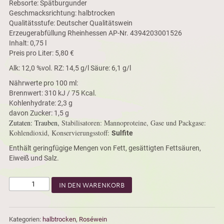
Rebsorte: Spätburgunder
Geschmacksrichtung: halbtrocken
Qualitätsstufe: Deutscher Qualitätswein
Erzeugerabfüllung Rheinhessen AP-Nr. 4394203001526
Inhalt: 0,75 l
Preis pro Liter: 5,80 €
Alk: 12,0 %vol. RZ: 14,5 g/l Säure: 6,1 g/l
Nährwerte pro 100 ml:
Brennwert: 310 kJ / 75 Kcal.
Kohlenhydrate: 2,3 g
davon Zucker: 1,5 g
Zutaten: Trauben,
Stabilisatoren: Mannoproteine, Gase und Packgase:
Kohlendioxid,
Konservierungsstoff:
Sulfite
Enthält geringfügige Mengen von Fett, gesättigten Fettsäuren,
Eiweiß und Salz.
IN DEN WARENKORB
Kategorien:
halbtrocken
,
Roséwein