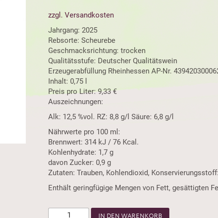
zzgl. Versandkosten
Jahrgang: 2025
Rebsorte: Scheurebe
Geschmacksrichtung: trocken
Qualitätsstufe: Deutscher Qualitätswein
Erzeugerabfüllung Rheinhessen AP-Nr. 43942030006
Inhalt: 0,75 l
Preis pro Liter: 9,33 €
Auszeichnungen:
Alk: 12,5 %vol. RZ: 8,8 g/l Säure: 6,8 g/l
Nährwerte pro 100 ml:
Brennwert: 314 kJ / 76 Kcal.
Kohlenhydrate: 1,7 g
davon Zucker: 0,9 g
Zutaten: Trauben, Kohlendioxid, Konservierungsstoff
Enthält geringfügige Mengen von Fett, gesättigten Fe
IN DEN WARENKORB