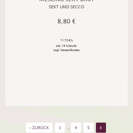
SEKT UND SECCO
8,80
€
11,73 €/L
inkl. 19 % MwSt.
zzgl. Versandkosten
‹ ZURÜCK
1
4
5
6
…